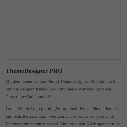
Lorem ipsum dolor sit amet:
24h
/ 365days
We offer support for our customers
Mon - Fri 8:00am - 5:00pm
(GMT +1)
Get in touch
ThemeDesigner PRO
Cybersteel Inc.
Mit dem neuen Contao Modul ThemeDesigner PRO können Sie
376-293 City Road, Suite 600
mit nur wenigen Klicks Ihre individuelle Webseite gestalten.
San Francisco, CA 94102
Ganz ohne Codekontakt!
Have any questions?
Laden Sie Ihr Logo per drag&drop hoch. Passen Sie die Farben
+44 1234 567 890
und Schriftarten mit nur wenigen Klicks an. Es stehen über 20
Drop us a line
Headervarianten zur Auswahl. Mit nur einem Klick speichern Sie