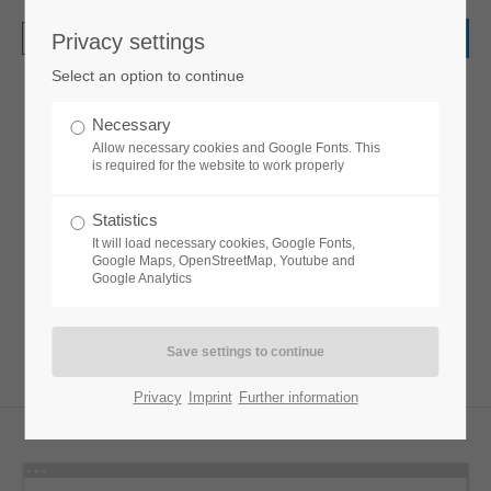
Privacy settings
Login
Select an option to continue
Username
Necessary
Theme Designer PRO
Allow necessary cookies and Google Fonts. This
is required for the website to work properly
Password
Statistics
Logo per Drag&Drop hochladen. Farben per
It will load necessary cookies, Google Fonts,
Klick anpassen.
Google Maps, OpenStreetMap, Youtube and
Google Analytics
Speichern, fertig!
Login
Register
|
Lost your password?
Privacy
Imprint
Further information
Support